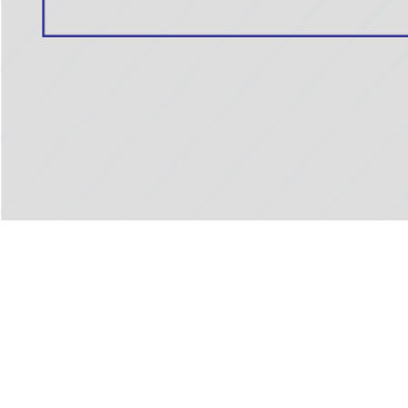
Dirección :
Av. Principal El Bosque, entre Av. Arboleda y. Urb. El
Bosque Caracas
Teléfono :
0212-762-8047
Correo Electrónico:
sundde.rupdae@gmail.com
SUNDDE | RIF: G-20010920-3
© Todos los derechos reservados